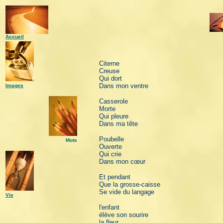
Accueil
Citerne
Creuse
Qui dort
Dans mon ventre
Images
Casserole
Morte
Qui pleure
Dans ma tête
Poubelle
Mots
Ouverte
Qui crie
Dans mon cœur
Et pendant
Que la grosse-caisse
Se vide du langage
Vie
l'enfant
élève son sourire
la fleur