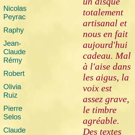
un disque
Nicolas
totalement
Peyrac
artisanal et
Raphy
nous en fait
Jean-
aujourd'hui
Claude
cadeau. Mal
Rémy
à l'aise dans
Robert
les aigus, la
Olivia
voix est
Ruiz
assez grave,
Pierre
le timbre
Selos
agréable.
Claude
Des textes