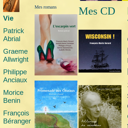
Mes romans
Mes CD
Vie
Patrick
Abrial
Graeme
Allwright
Philippe
Anciaux
Morice
Benin
François
Béranger